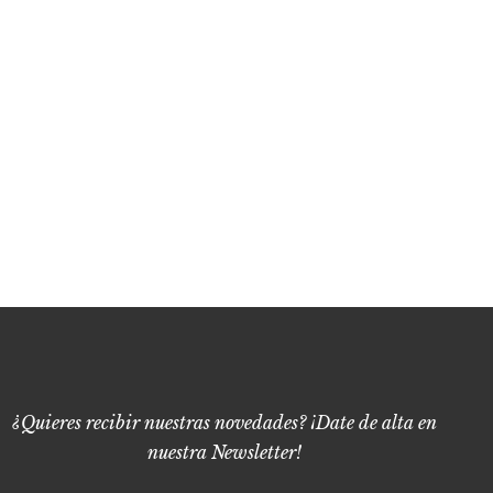
Skip
to
content
¿Quieres recibir nuestras novedades? ¡Date de alta en
nuestra Newsletter!