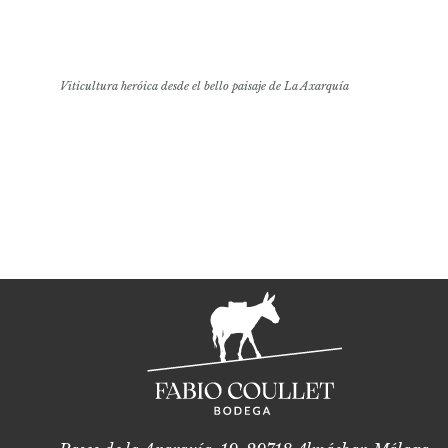
Viticultura heróica desde el bello paisaje de La Axarquía