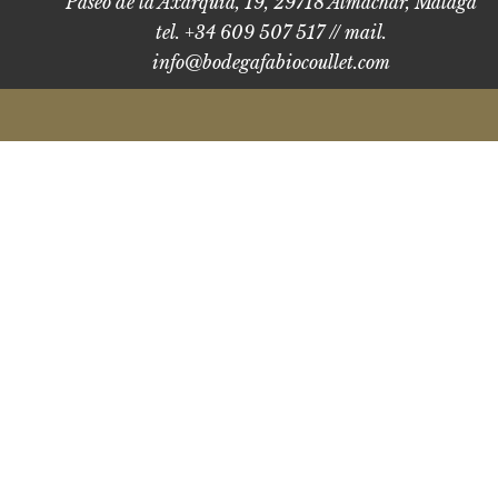
Paseo de la Axarquía, 19, 29718 Almáchar, Málaga
tel. +34 609 507 517 // mail.
info@bodegafabiocoullet.com