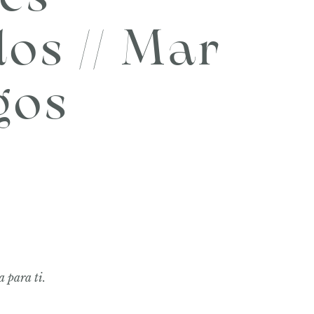
os // Mar
gos
a para ti.