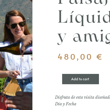
Líquid
y ami
480,00
€
Add to cart
Disfruta de esta visita diseñad
Día y Fecha