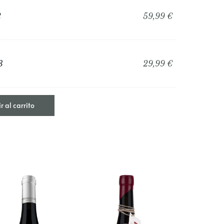
2
59,99
€
3
29,99
€
 al carrito