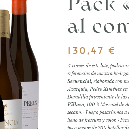
Pack 
al co
130,47
€
A través de este lote, podrás 
referencias de nuestra bodega
Secuencial
, elaborado con m
Axarquía, Pedro Ximénez en l
Doradilla proveniente de las 
Villazo
, 100 % Moscatel de A
secano. · Luego pasaríamos a 
lleno de frescura y color. · F
poco menos de 700 botellas de